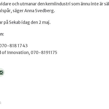
 vidare och utmanar den kemiindustri som ännu inte är säk
hjulspår, säger Anna Svedberg.
r på Sekab idag den 2 maj.
n:
 070-818 17 43
 of Innovation, 070-8191175
G