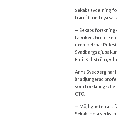
Sekabs avdelning för
framåt med nya sat
– Sekabs forskning 
fabriken. Gröna kem
exempel: när Polesta
Svedbergs djupa kun
Emil Källström, vd 
Anna Svedberg har l
är adjungerad profes
som forskningschef
CTO.
– Möjligheten att f
Sekab. Hela verksamh