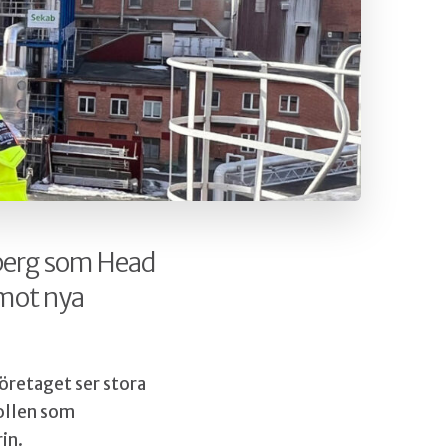
dberg som Head
 mot nya
öretaget ser stora
rollen som
in.