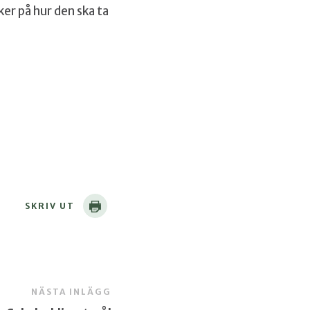
er på hur den ska ta
SKRIV UT
NÄSTA INLÄGG