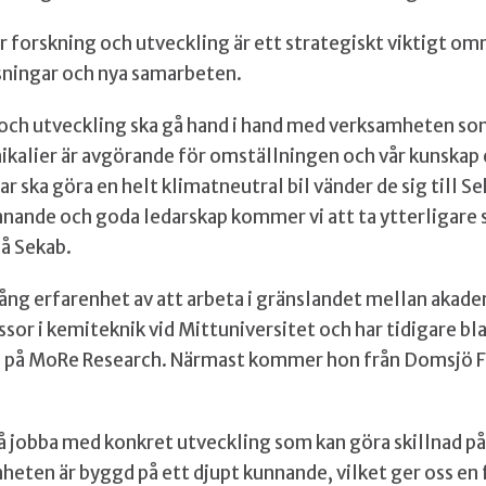
 forskning och utveckling är ett strategiskt viktigt omr
sningar och nya samarbeten.
och utveckling ska gå hand i hand med verksamheten som 
ikalier är avgörande för omställningen och vår kunskap 
r ska göra en helt klimatneutral bil vänder de sig till 
nande och goda ledarskap kommer vi att ta ytterligare 
på Sekab.
ång erfarenhet av att arbeta i gränslandet mellan akade
sor i kemiteknik vid Mittuniversitet och har tidigare bl
 på MoRe Research. Närmast kommer hon från Domsjö Fab
å jobba med konkret utveckling som kan göra skillnad på
eten är byggd på ett djupt kunnande, vilket ger oss en f