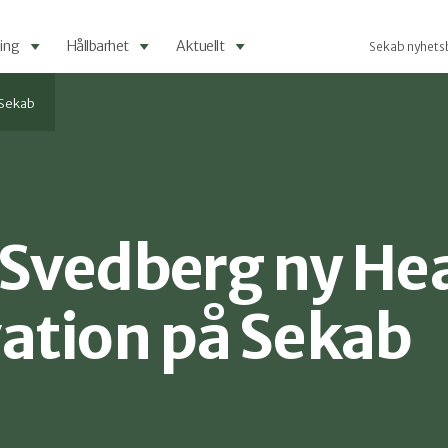
ing
Hållbarhet
Aktuellt
Sekab nyhets
 Sekab
Svedberg ny Hea
ation på Sekab