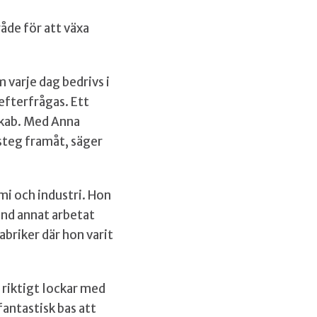
åde för att växa
varje dag bedrivs i
efterfrågas. Ett
Sekab. Med Anna
steg framåt, säger
mi och industri. Hon
and annat arbetat
riker där hon varit
 riktigt lockar med
antastisk bas att