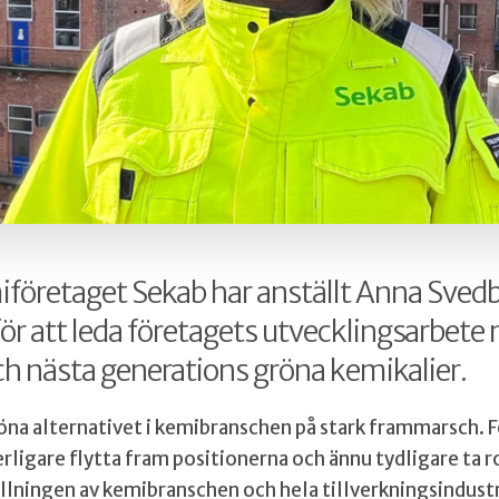
iföretaget Sekab har anställt Anna Sve
för att leda företagets utvecklingsarbete
h nästa generations gröna kemikalier.
öna alternativet i kemibranschen på stark frammarsch. F
rligare flytta fram positionerna och ännu tydligare ta 
llningen av kemibranschen och hela tillverkningsindustr