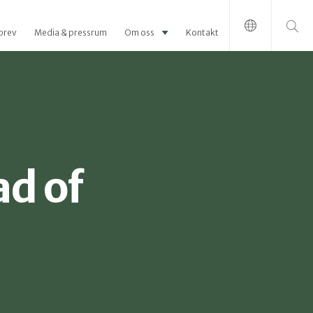
Sök efter:
brev
Media & pressrum
Om oss
Kontakt
d of