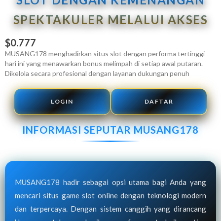
SPEKTAKULER MELALUI AKSES
$0.777
MUSANG178 menghadirkan situs slot dengan performa tertinggi
hari ini yang menawarkan bonus melimpah di setiap awal putaran.
Dikelola secara profesional dengan layanan dukungan penuh
LOGIN
DAFTAR
INFORMASI SEPUTAR MUSANG178
MUSANG178 hadir sebagai opsi utama bagi Anda yang
mencari situs game slot online dengan teknologi modern
dan terpercaya. Dengan sistem canggih yang dirancang