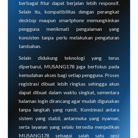
berbagai fitur dapat berjalan lebih responsif.
Selain itu, kompatibilitas dengan perangkat
desktop maupun smartphone memungkinkan
pengguna menikmati pengalaman yang
konsisten tanpa perlu melakukan pengaturan
tambahan.
Selain didukung teknologi yang terus
diperbarui, MUSANG178 juga berfokus pada
kemudahan akses bagi setiap pengguna. Proses
registrasi dibuat lebih ringkas sehingga akun
dapat dibuat dalam waktu singkat, sementara
halaman login dirancang agar mudah digunakan
tanpa langkah yang rumit. Kombinasi antara
sistem yang stabil, antarmuka yang nyaman,
serta layanan yang selalu tersedia menjadikan
MUSANG178 sebagai salah satu opsi