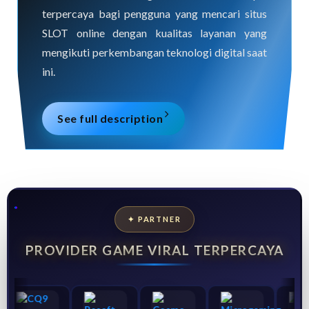
terpercaya bagi pengguna yang mencari situs
SLOT online dengan kualitas layanan yang
mengikuti perkembangan teknologi digital saat
ini.
See full description
✦ PARTNER
PROVIDER GAME VIRAL TERPERCAYA