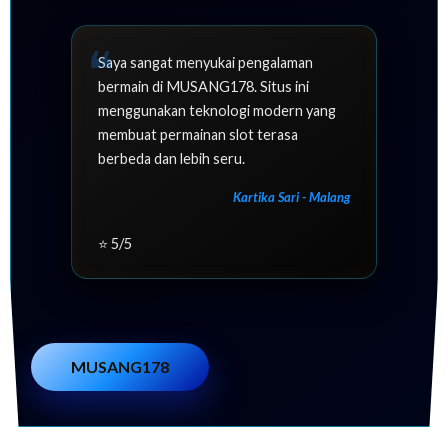
Saya sangat menyukai pengalaman
bermain di MUSANG178. Situs ini
menggunakan teknologi modern yang
membuat permainan slot terasa
berbeda dan lebih seru.
Kartika Sari - Malang
⭐ 5/5
MUSANG178