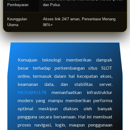
Pembayaran
dan Pulsa
Keunggulan
Akses link 24/7 aman, Persentase Menang
Utama
96%+
Kemajuan teknologi memberikan dampak
besar terhadap perkembangan situs SLOT
online, termasuk dalam hal kecepatan akses,
keamanan data, dan stabilitas server.
MUSANG178
memanfaatkan infrastruktur
modern yang mampu memberikan performa
optimal meskipun diakses oleh banyak
pengguna secara bersamaan. Hal ini membuat
proses navigasi, login, maupun penggunaan