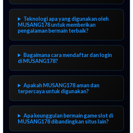
Teknologi apa yang digunakan oleh
MUSANG178 untuk memberikan
pengalaman bermain terbaik?
Bagaimana cara mendaftar dan login
di MUSANG178?
Apakah MUSANG178 aman dan
terpercaya untuk digunakan?
Apa keunggulan bermain game slot di
MUSANG178 dibandingkan situs lain?