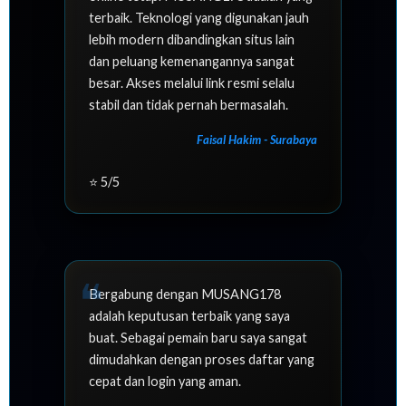
terbaik. Teknologi yang digunakan jauh
lebih modern dibandingkan situs lain
dan peluang kemenangannya sangat
besar. Akses melalui link resmi selalu
stabil dan tidak pernah bermasalah.
Faisal Hakim - Surabaya
⭐ 5/5
Bergabung dengan MUSANG178
adalah keputusan terbaik yang saya
buat. Sebagai pemain baru saya sangat
dimudahkan dengan proses daftar yang
cepat dan login yang aman.