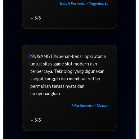
Indah Permata - Yogyakarta
⭐ 5/5
MUSANG178 benar-benar opsi utama
untuk situs game slot modern dan
terpercaya. Teknologi yang digunakan
sangat canggih dan membuat setiap
permainan terasa nyata dan
menyenangkan.
Joko Susanto - Medan
⭐ 5/5