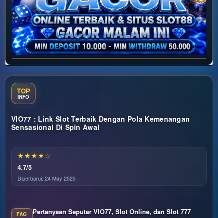
TOP
INFO
VIO77 : Link Slot Terbaik Dengan Pola Kemenangan
Sensasional Di Spin Awal
★★★★☆
4.7/5
Diperbarui: 24 May 2025
Pertanyaan Seputar VIO77, Slot Online, dan Slot 777
FAQ