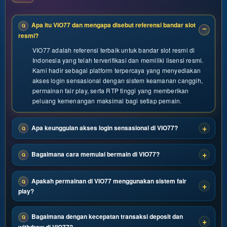
Apa itu VIO77 dan mengapa disebut referensi bandar slot
resmi?
VIO77 adalah referensi terbaik untuk bandar slot resmi di
Indonesia yang telah terverifikasi dan memiliki lisensi resmi.
Kami hadir sebagai platform terpercaya yang menyediakan
akses login sensasional dengan sistem keamanan canggih,
permainan fair play, serta RTP tinggi yang memberikan
peluang kemenangan maksimal bagi setiap pemain.
Apa keunggulan akses login sensasional di VIO77?
Bagaimana cara memulai bermain di VIO77?
Apakah permainan di VIO77 menggunakan sistem fair
play?
Bagaimana dengan kecepatan transaksi deposit dan
withdraw di VIO77?