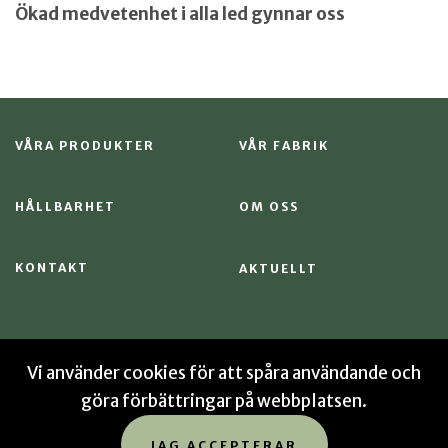
Ökad medvetenhet i alla led gynnar oss
VÅRA PRODUKTER
VÅR FABRIK
HÅLLBARHET
OM OSS
KONTAKT
AKTUELLT
Vi använder cookies för att spåra användande och
göra förbättringar på webbplatsen.
© 2026 Sekab
Integritetspolicy
Cookies
Sitemap
JAG ACCEPTERAR