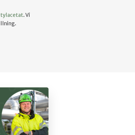
Etylacetat
. Vi
llning.