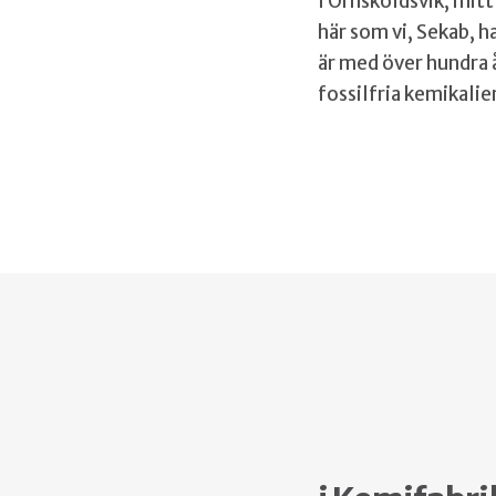
I Örnsköldsvik, mitt
här som vi, Sekab, h
är med över hundra å
fossilfria kemikalie