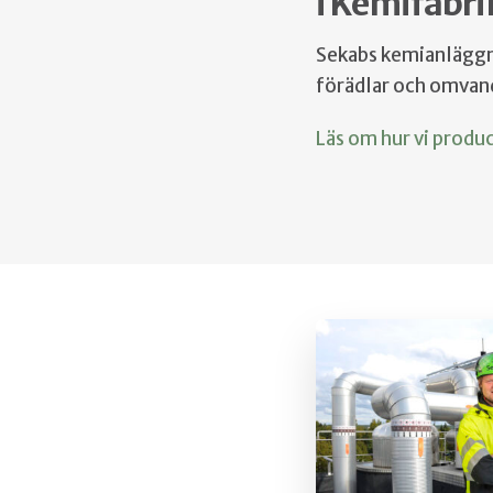
i Kemifabr
Sekabs kemianlägg
förädlar och omvand
Läs om hur vi produ