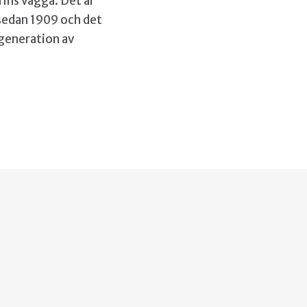
rins vagga. Det är
 sedan 1909 och det
 generation av