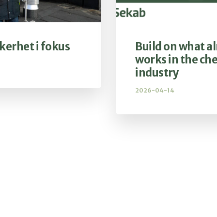
kerhet i fokus
Build on what a
works in the ch
industry
2026-04-14