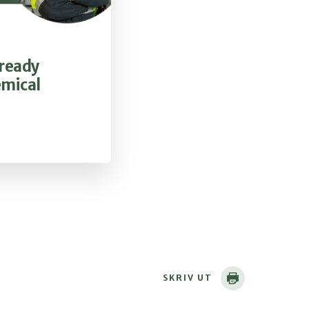
lready
emical
SKRIV UT