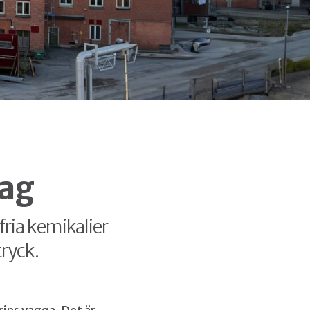
lag
fria kemikalier
tryck.