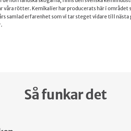
 i de norrländska skogarna, finns den svenska kemiindust
ar våra rötter. Kemikalier har producerats här i området
rs samlad erfarenhet som vi tar steget vidare till nästa
r.
Så funkar det