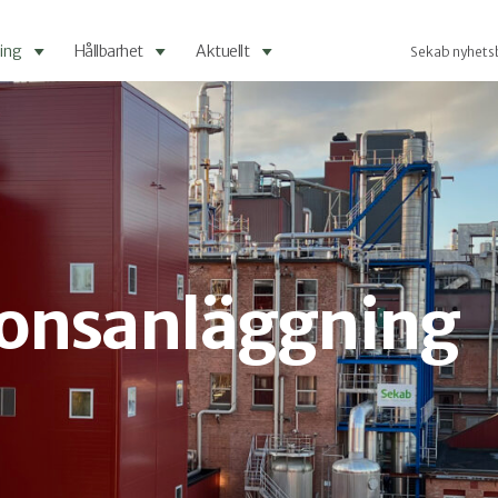
ing
Hållbarhet
Aktuellt
Sekab nyhets
ionsanläggning