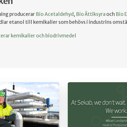
iken
ning producerar
Bio Acetaldehyd
,
Bio Ättiksyra
och
Bio 
lar etanol till kemikalier som behövs i industrins omstä
cerar kemikalier och biodrivmedel