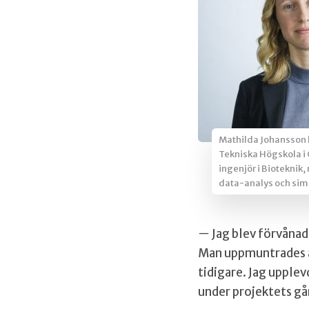
Mathilda Johansson 
Tekniska Högskola i G
ingenjör i Bioteknik,
data-analys och sim
—
Jag blev förvånad
Man uppmuntrades at
tidigare. Jag upplev
under projektets gå