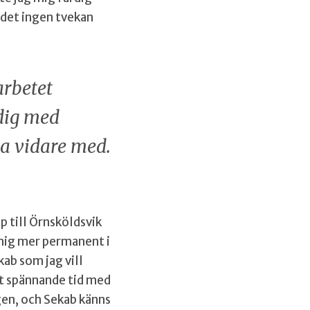
 det ingen tvekan
arbetet
rdig med
ba vidare med.
p till Örnsköldsvik
 mig mer permanent i
ab som jag vill
gt spännande tid med
gen, och Sekab känns