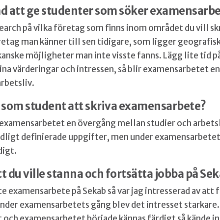
åd att ge studenter som söker examensarb
earch på vilka företag som finns inom området du vill skr
etag man känner till sen tidigare, som ligger geografisk
nske möjligheter man inte visste fanns. Lägg lite tid på
ina värderingar och intressen, så blir examensarbetet e
rbetsliv.
g som student att skriva examensarbete?
 examensarbetet en övergång mellan studier och arbetsl
tydligt definierade uppgifter, men under examensarbetet 
digt.
t du ville stanna och fortsätta jobba på Se
te examensarbete på Sekab så var jag intresserad av att 
nder examensarbetets gång blev det intresset starkare
ut och examensarbetet började kännas färdigt så kände in