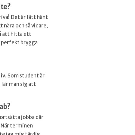
ete?
iva! Det är lätt hänt
t nära och så vidare,
 att hitta ett
n perfekt brygga
iv. Som student är
lär man sig att
kab?
fortsätta jobba där
. När terminen
te jag mig färdig