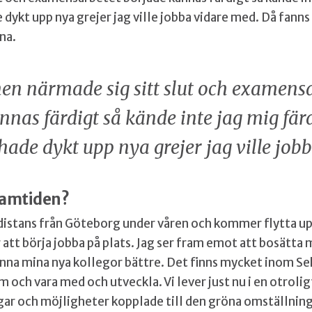
dykt upp nya grejer jag ville jobba vidare med. Då fanns
na.
en närmade sig sitt slut och examens
nnas färdigt så kände inte jag mig fä
 hade dykt upp nya grejer jag ville job
framtiden?
 distans från Göteborg under våren och kommer flytta up
att börja jobba på plats. Jag ser fram emot att bosätta
änna mina nya kollegor bättre. Det finns mycket inom Sek
 och vara med och utveckla. Vi lever just nu i en otroli
ar och möjligheter kopplade till den gröna omställnin