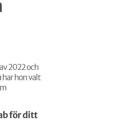
a
 av 2022 och
 har hon valt
som
b för ditt