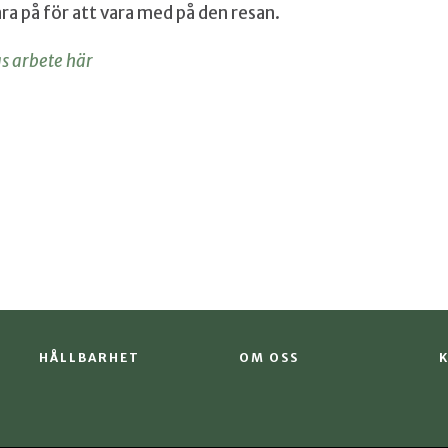
ara på för att vara med på den resan.
s arbete här
HÅLLBARHET
OM OSS