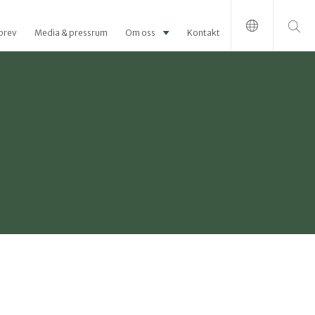
Sök efter:
brev
Media & pressrum
Om oss
Kontakt