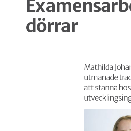
Examensarbe
dörrar
Mathilda Johan
utmanade trad
att stanna hos
utvecklingsing