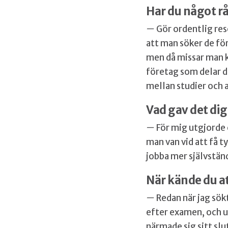
Har du något r
—
Gör ordentlig res
att man söker de för
men då missar man ka
företag som delar d
mellan studier och a
Vad gav det di
—
För mig utgjorde
man van vid att få 
jobba mer självstän
När kände du at
—
Redan när jag sök
efter examen, och u
närmade sig sitt sl