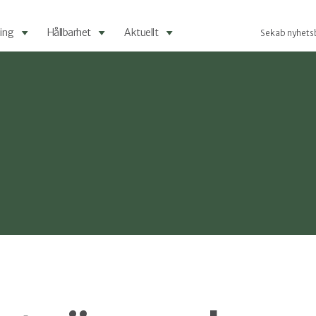
ing
Hållbarhet
Aktuellt
Sekab nyhets