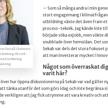
—
Som så många andra i min gener
stort engagemang i klimatfrågan
utbildning växte det även fram et
process-teknik. Jag kände inte til
började söka exjobb, men sökte di
snubblade över hemsidan. Det s
Sekab var dels det stora fokuset p
har läst på Chalmers
öteborg till civil-
att man investerar mycket i innov
 med inriktning
ulering.
Något som överraskat dig
varit här?
 över hur öppna diskussionerna på Sekab var vad gäller ny
t tänka utanför det som görs idag och inte begränsa sig
de verkligen att jag fick utrymme att vara kreativ och at
ng.