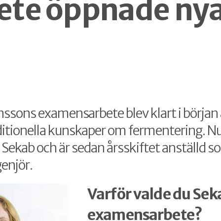
te öppnade ny
ssons examensarbete blev klart i början
itionella kunskaper om fermentering. Nu
 Sekab och är sedan årsskiftet anställd 
enjör.
Varför valde du Seka
examensarbete?