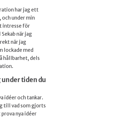
ation har jag ett
, och under min
t intresse för
l Sekab när jag
rekt när jag
om lockade med
å hållbarhet, dels
ation.
 under tiden du
a idéer och tankar.
 till vad som gjorts
t prova nya idéer