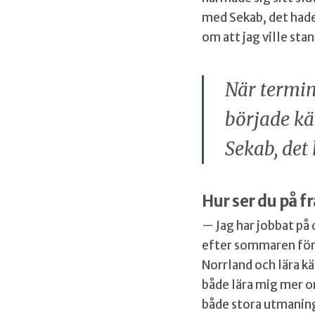
med Sekab, det hade 
om att jag ville stan
När termin
började kä
Sekab, det
Hur ser du på 
—
Jag har jobbat på
efter sommaren för 
Norrland och lära k
både lära mig mer om
både stora utmaning